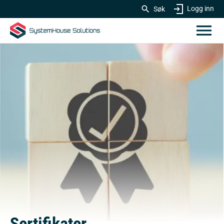
Logg inn
Søk
Sertifikater